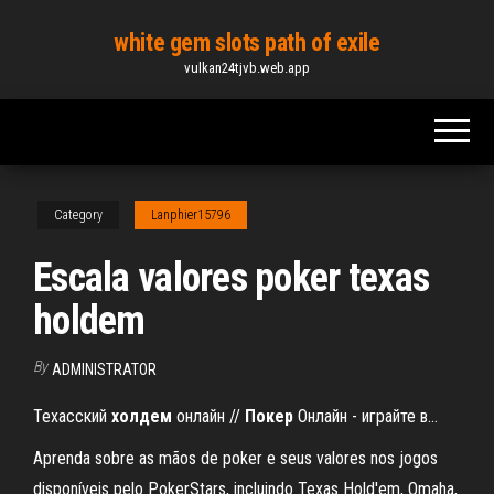
Skip
white gem slots path of exile
to
vulkan24tjvb.web.app
the
content
Category
Lanphier15796
Escala valores poker texas
holdem
By
ADMINISTRATOR
Техасский
холдем
онлайн //
Покер
Онлайн - играйте в…
Aprenda sobre as mãos de poker e seus valores nos jogos
disponíveis pelo PokerStars, incluindo Texas Hold'em, Omaha,