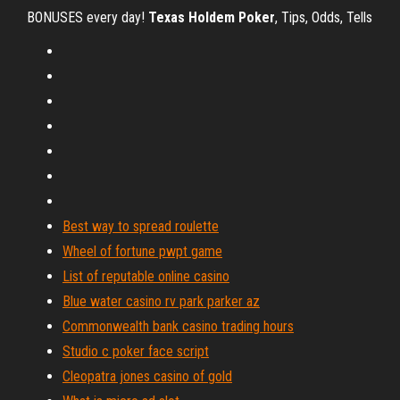
BONUSES every day!
Texas
Holdem
Poker
, Tips, Odds, Tells
Best way to spread roulette
Wheel of fortune pwpt game
List of reputable online casino
Blue water casino rv park parker az
Commonwealth bank casino trading hours
Studio c poker face script
Cleopatra jones casino of gold