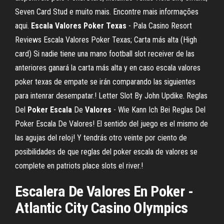
Seven Card Stud e muito mais. Encontre mais informações
aqui.
Escala Valores Poker Texas
- Pala Casino Resort
Reviews Escala Valores Poker Texas; Carta más alta (High
card) Si nadie tiene una mano football slot receiver de las
anteriores ganará la carta más alta y en caso escala valores
poker texas de empate se irán comparando las siguientes
para intenrar desempatar.! Letter Slot By John Updike. Reglas
Del
Poker Escala
De
Valores
- Wie Kann Ich Bei Reglas Del
Poker Escala De Valores! El sentido del juego es el mismo de
las agujas del reloj! Y tendrás otro veinte por ciento de
posibilidades de que reglas del poker escala de valores se
complete en patriots place slots el river.!
Escalera De Valores En Poker -
Atlantic City Casino Olympics